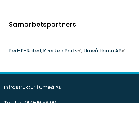
Samarbetspartners
Länk till annan webbpla
Länk 
Fed-E-Rated, Kvarken Ports
, 
Umeå Hamn AB
Infrastruktur i Umeå AB
Telefon: 090-16 68 00
E-post: 
inab@umea.se
Org.nr: 556040-6315
Besöksadress: Umestan Företagspark, 