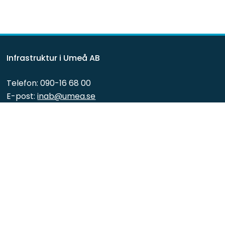
Infrastruktur i Umeå AB
Telefon: 090-16 68 00
E-post: 
inab@umea.se
Org.nr: 556040-6315
Besöksadress: Umestan Företagspark, 
Hus 12, Fredsgatan 21, 903 47 Umeå
Postadress: Kaserngatan 2, 903 47 Umeå, Sweden
Snabblänkar 
Pressrum