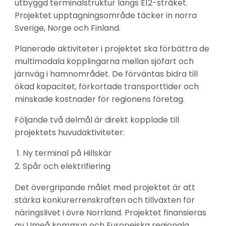
utbyggd terminalstruktur längs E12-stråket. 
Projektet upptagningsområde täcker in norra 
Sverige, Norge och Finland.
Planerade aktiviteter i projektet ska förbättra de 
multimodala kopplingarna mellan sjöfart och 
järnväg i hamnområdet. De förväntas bidra till 
ökad kapacitet, förkortade transporttider och 
minskade kostnader för regionens företag.
Följande två delmål är direkt kopplade till 
projektets huvudaktiviteter:
Ny terminal på Hillskär
Spår och elektrifiering
Det övergripande målet med projektet är att 
stärka konkurerrenskraften och tillväxten för 
näringslivet i övre Norrland. Projektet finansieras 
av Umeå kommun och Europeiska regionala 