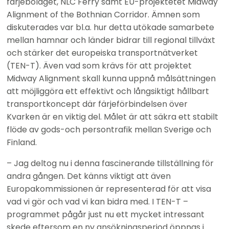
färjebolaget, NLC Ferry samt EU-projektetet Midway 
Alignment of the Bothnian Corridor. Ämnen som 
diskuterades var bl.a. hur detta utökade samarbete 
mellan hamnar och länder bidrar till regional tillväxt 
och stärker det europeiska transportnätverket 
(TEN-T). Även vad som krävs för att projektet 
Midway Alignment skall kunna uppnå målsättningen 
att möjliggöra ett effektivt och långsiktigt hållbart 
transportkoncept där färjeförbindelsen över 
Kvarken är en viktig del. Målet är att säkra ett stabilt 
flöde av gods-och persontrafik mellan Sverige och 
Finland.
– Jag deltog nu i denna fascinerande tillställning för 
andra gången. Det känns viktigt att även 
Europakommissionen är representerad för att visa 
vad vi gör och vad vi kan bidra med. I TEN-T –
programmet pågår just nu ett mycket intressant 
skede eftersom en ny ansökningsperiod öppnas i 