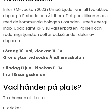
Inför SM-veckan 2023 i Umeå bjuder vi in till två aktiva 
dagar på Ersboda och Ålidhem. Det görs tillsammans 
med de kommunala bolagen Bostaden, Umeå energi, 
Inab, Upab samt RF Sisu Västerbotten. Polisen och 
räddningstjänsten deltar också under delar av 
dagarna.
Lördag 10 juni, k
lockan 11–14
Gröna ytan vid södra Ålidhemsskolan
Söndag 11 juni, k
lockan 11–14
Intill Ersängsskolan
Vad händer på plats?
Ta chansen att testa
cricket