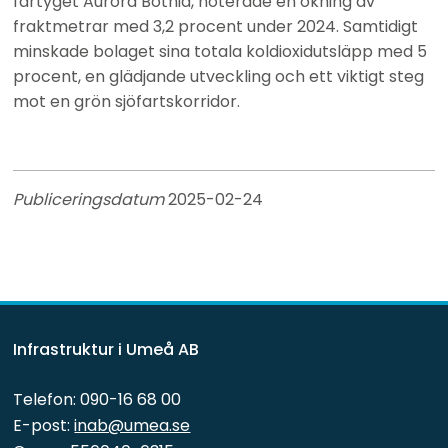
fartyget Aurora Botnia, noterade en ökning av 
fraktmetrar med 3,2 procent under 2024. Samtidigt 
minskade bolaget sina totala koldioxidutsläpp med 5 
procent, en glädjande utveckling och ett viktigt steg 
mot en grön sjöfartskorridor.
Publiceringsdatum 
2025-02-24
Infrastruktur i Umeå AB
Telefon: 090-16 68 00
E-post: 
inab@umea.se