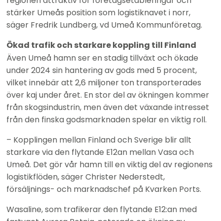
regionen attraktiv för företagsetableringar och 
stärker Umeås position som logistiknavet i norr, 
säger Fredrik Lundberg, vd Umeå Kommunföretag.
Ökad trafik och starkare koppling till Finland
Även Umeå hamn ser en stadig tillväxt och ökade 
under 2024 sin hantering av gods med 5 procent, 
vilket innebär att 2,6 miljoner ton transporterades 
över kaj under året. En stor del av ökningen kommer 
från skogsindustrin, men även det växande intresset 
från den finska godsmarknaden spelar en viktig roll.
– Kopplingen mellan Finland och Sverige blir allt 
starkare via den flytande E12an mellan Vasa och 
Umeå. Det gör vår hamn till en viktig del av regionens 
logistikflöden, säger Christer Nederstedt, 
försäljnings- och marknadschef på Kvarken Ports.
Wasaline, som trafikerar den flytande E12:an med 