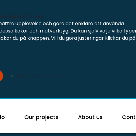
 webbplats för dig
bättre upplevelse och göra det enklare att använda
essa kakor och mätverktyg. Du kan själv välja vilka type
ckar du på knappen. Vill du göra justeringar klickar du på
Customize settings
do
Our projects
About us
Cont