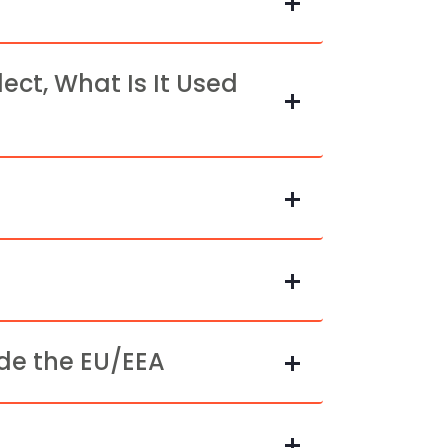
ect, What Is It Used
ide the EU/EEA