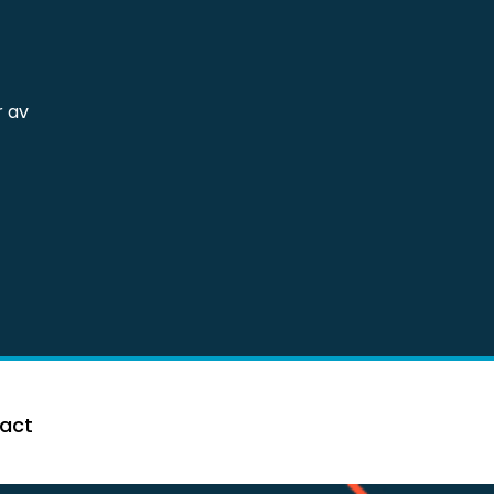
r av
På Svenska
act