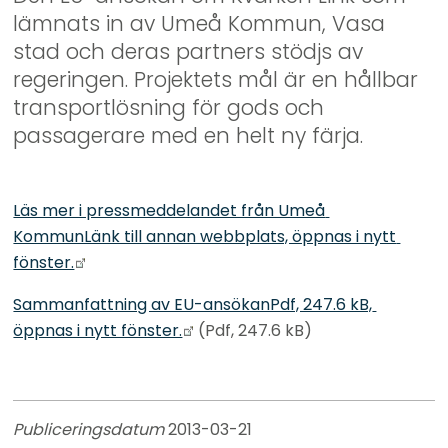
lämnats in av Umeå Kommun, Vasa 
stad och deras partners stödjs av 
regeringen. Projektets mål är en hållbar 
transportlösning för gods och 
passagerare med en helt ny färja.
Läs mer i pressmeddelandet från Umeå 
KommunLänk till annan webbplats, öppnas i nytt 
Länk till annan webbplats.
fönster.
Sammanfattning av EU-ansökanPdf, 247.6 kB, 
Länk till annan webbplats.
öppnas i nytt fönster.
 (Pdf, 247.6 kB)
Publiceringsdatum 
2013-03-21