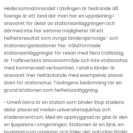
Hedersomnämnandet i tävlingen är hedrande då 
Sverige är ett land där man har en uppdelning i 
ansvaret för delar av stationsanläggningen och 
därmed inte har samma möjligheter till ett 
helhetsresultat som övriga ländersjärnvägs- och 
stationsorganisationer har. Välutformade 
stationsanläggningar för resan med flera trafikslag, 
är Trafikverkets ansvarsområde och inte stationshus 
med kommersiell verksamhet. I andra länder är 
ansvaret mer heltäckande med exempelvis ansvar 
även för stationshus. Tävlingens bedömning tar sin 
grund istationen som helhetsanläggning.
–Umeå östra är en station som binder ihop stadens 
delar placerad mellan universitetssjukhus och 
stadenscentrum. Med sin uppbyggnad av glas är den 
en ljuspelare i omgivningen. Stationen är en länk, en 
byggnad som omsluter och följer det naturliga flödet 