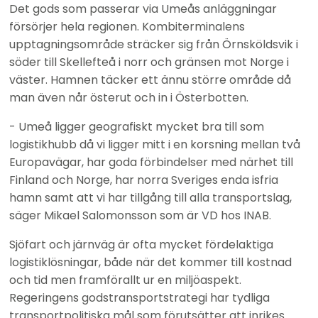
Det gods som passerar via Umeås anläggningar 
försörjer hela regionen. Kombiterminalens 
upptagningsområde sträcker sig från Örnsköldsvik i 
söder till Skellefteå i norr och gränsen mot Norge i 
väster. Hamnen täcker ett ännu större område då 
man även når österut och in i Österbotten.
- Umeå ligger geografiskt mycket bra till som 
logistikhubb då vi ligger mitt i en korsning mellan två 
Europavägar, har goda förbindelser med närhet till 
Finland och Norge, har norra Sveriges enda isfria 
hamn samt att vi har tillgång till alla transportslag, 
säger Mikael Salomonsson som är VD hos INAB.
Sjöfart och järnväg är ofta mycket fördelaktiga 
logistiklösningar, både när det kommer till kostnad 
och tid men framförallt ur en miljöaspekt. 
Regeringens godstransportstrategi har tydliga 
transportpolitiska mål som förutsätter att inrikes 