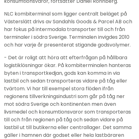
konsumtionsvaror, fortsätter Daniel Rönnberg.
NLC kombiterminal som ligger centralt beläget på 
Västerslätt drivs av Sandahls Goods & Parcel AB och 
har fokus på intermodala transporter till och från 
terminaler i södra Sverige. Terminalen invigdes 2010 
och har varje år presenterat stigande godsvolymer.
- Det är roligt att höra att efterfrågan på hållbara 
logistiklösningar ökar. På kombiterminalen hanteras 
byten i transportkedjan, gods kan komma in via 
lastbil och sedan transporteras vidare på tåg eller 
tvärtom. Vi har till exempel stora flöden ifrån 
regionens tillverkningsindustri som går på tåg ner 
mot södra Sverige och kontinenten men även 
livsmedel och konsumtionsvaror som transporteras 
till och från regionen på tåg och sedan vidare på 
lastbil ut till butikerna eller centrallager. Det samma 
gäller i hamnen där godset eller hela lastbäraren 